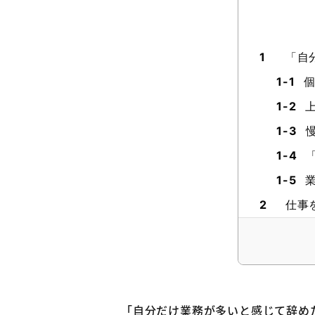
1
「自
1-1
個
1-2
上
1-3
慢
1-4
「
1-5
業
2
仕事
2-1
ま
2-2
2-3
2-4
「自分だけ業務が多いと感じて辞め