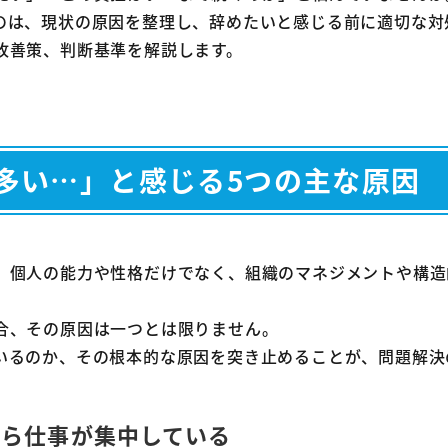
角を立てずに仕事を断るための伝え方とタイミング
のは、現状の原因を整理し、辞めたいと感じる前に適切な対
改善策、判断基準を解説します。
量が原因で退職を考えるべき5つの危険なサイン
や体に不調のサイン（不眠、食欲不振など）が出ている
上司や会社に相談しても状況が全く改善されない
長時間労働が常態化し、プライベートな時間が確保できない
多い…」と感じる5つの主な原因
努力や成果が給与や評価に全く反映されていない
現在の仕事が将来のキャリアプランに繋がらないと感じる
辞めるのは早い？退職を思いとどまるべきケース
、個人の能力や性格だけでなく、組織のマネジメントや構造
時的な繁忙期やプロジェクトの佳境である場合
合、その原因は一つとは限りません。
現在の経験が明確にキャリアアップに繋がる場合
いるのか、その根本的な原因を突き止めることが、問題解決
仕事に慣れておらず、スキル不足が原因の場合
量の多さを理由に転職を決意した場合の準備
から仕事が集中している
職理由をポジティブな表現に言い換える準備をする