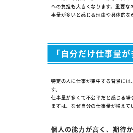
2-5
への負担も大きくなります。重要な
事量が多いと感じる理由や具体的な
3
仕事
3-1
心
3-2
3-3
「自分だけ仕事量が
3-4
3-5
4
まだ
特定の人に仕事が集中する背景には
す。
4-1
一
仕事量が多くて不公平だと感じる場
4-2
まずは、なぜ自分の仕事量が増えて
4-3
5
仕事
個人の能力が高く、期待
5-1
退