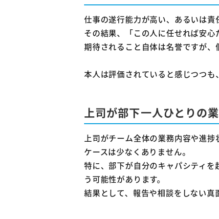
5-2
仕事の遂行能力が高い、あるいは責
5-3
その結果、「この人に任せれば安心
期待されること自体は名誉ですが、
6
仕事
6-1
自
本人は評価されていると感じつつも
6-2
6-3
上司が部下一人ひとりの
7
まと
上司がチーム全体の業務内容や進捗
ケースは少なくありません。
特に、部下が自分のキャパシティを
う可能性があります。
結果として、報告や相談をしない真