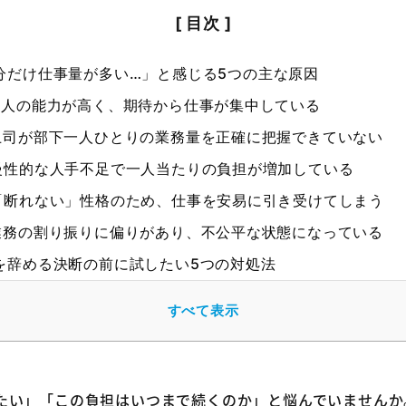
分だけ仕事量が多い…」と感じる5つの主な原因
人の能力が高く、期待から仕事が集中している
司が部下一人ひとりの業務量を正確に把握できていない
性的な人手不足で一人当たりの負担が増加している
断れない」性格のため、仕事を安易に引き受けてしまう
務の割り振りに偏りがあり、不公平な状態になっている
を辞める決断の前に試したい5つの対処法
ずは自分の仕事内容と量を「見える化」して客観的に把握
すべて表示
業務量を上司に正しく伝えるための具体的な相談方法
タスクに優先順位をつけ、不要な業務を減らす工夫
心身を休ませるために、意識的に休暇を取得する
たい」「この負担はいつまで続くのか」と悩んでいませんか