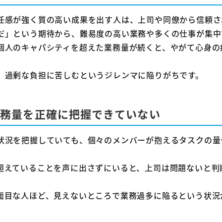
働きながら効率的に転職活動を進める方法
任感が強く質の高い成果を出す人は、上司や同僚から信頼さ
同じ失敗を繰り返さないための職場選びのポイント
だ」という期待から、難易度の高い業務や多くの仕事が集中
個人のキャパシティを超えた業務量が続くと、やがて心身の
量の多さに関するよくある質問
分だけ仕事量が多いと感じるのは、甘えや勘違いなのでし
、過剰な負担に苦しむというジレンマに陥りがちです。
仕事量が多すぎて処理できない場合、すぐに辞めても問題な
特定の個人に業務が集中するのはパワハラにあたりますか？
業務量を正確に把握できていない
め
状況を把握していても、個々のメンバーが抱えるタスクの量
超えていることを声に出さずにいると、上司は問題ないと判
面目な人ほど、見えないところで業務過多に陥るという状況