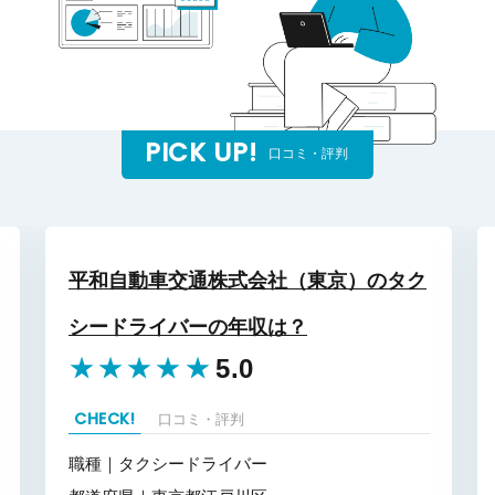
PICK UP!
口コミ・評判
平和自動車交通株式会社（東京）のタク
シードライバーの年収は？
★
★
★
★
★
5.0
CHECK!
口コミ・評判
職種｜タクシードライバー