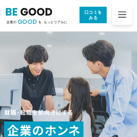
口コミを
みる
GOOD
企業の
を、
もっとリアルに