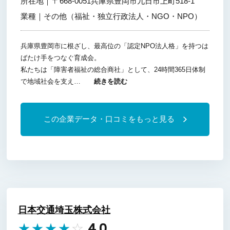
所在地｜
〒668-0051兵庫県豊岡市九日市上町518-1
業種｜
その他（福祉・独立行政法人・NGO・NPO）
兵庫県豊岡市に根ざし、最高位の「認定NPO法人格」を持つは
ばたけ手をつなぐ育成会。
私たちは「障害者福祉の総合商社」として、24時間365日体制
で地域社会を支え…
続きを読む
この企業データ・口コミをもっと見る
日本交通埼玉株式会社
4.0
★
★
★
★
☆