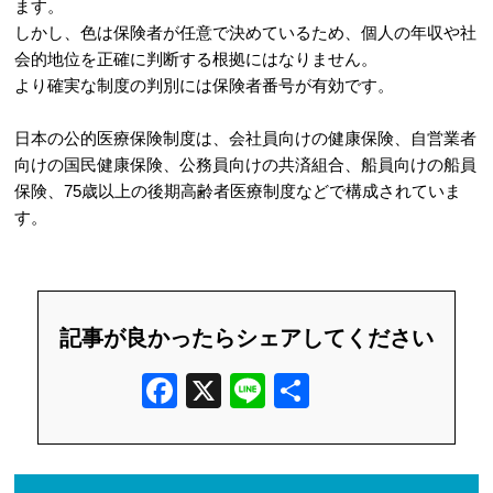
ます。
しかし、色は保険者が任意で決めているため、個人の年収や社
会的地位を正確に判断する根拠にはなりません。
より確実な制度の判別には保険者番号が有効です。
日本の公的医療保険制度は、会社員向けの健康保険、自営業者
向けの国民健康保険、公務員向けの共済組合、船員向けの船員
保険、75歳以上の後期高齢者医療制度などで構成されていま
す。
記事が良かったらシェアしてください
F
X
Li
共
a
n
有
c
e