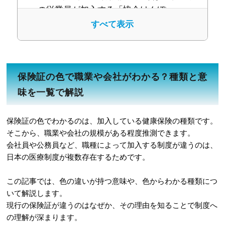
の従業員が加入する「協会けんぽ」
すべて表示
2-2
赤・ピンク色の保険証：大企業の
社員が持つ「組合健保」の可能性が高い
2-3
黄色の保険証：公務員や私立学校
保険証の色で職業や会社がわかる？種類と意
の教職員が対象の「共済組合」
味を一覧で解説
2-4
緑・紫色の保険証：75歳以上の方
が加入する「後期高齢者医療制度」
保険証の色でわかるのは、加入している健康保険の種類です。
そこから、職業や会社の規模がある程度推測できます。
2-5
市区町村ごとに様々（オレンジ・
会社員や公務員など、職種によって加入する制度が違うのは、
灰色など）：自営業者や無職の方が加入
日本の医療制度が複数存在するためです。
する「国民健康保険」
この記事では、色の違いが持つ意味や、色からわかる種類につ
3
保険証の色で社会的地位がわかるとい
いて解説します。
う噂は本当か？
現行の保険証が違うのはなぜか、その理由を知ることで制度へ
の理解が深まります。