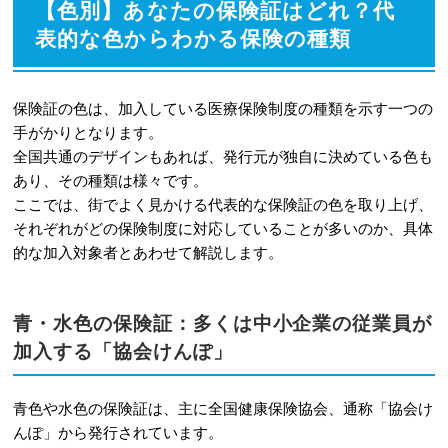
【色別】あなたの保険証はどれ？代
で色の違いはなくなる？
表的な色からわかる保険の種類
9-1
マイナ保険証への一本化で紙の保険
証は新規発行が停止される
保険証の色は、加入している医療保険制度の種類を示す一つの
9-2
代わりに交付される「資格確認
手がかりとなります。
書」に統一された色のルールはない
全国共通のデザインもあれば、発行元が独自に決めている色も
あり、その種類は様々です。
10
保険 証 色に関するよくある質問
ここでは、街でよく見かける代表的な保険証の色を取り上げ、
それぞれがどの保険制度に対応していることが多いのか、具体
10-1
Q. 転職したら保険証の色が変わっ
的な加入対象者とあわせて解説します。
たのですが、なぜですか？
10-2
Q. 扶養に入っている家族の保険証
青・水色の保険証：多くは中小企業の従業員が
の色は、本人と同じになりますか？
加入する「協会けんぽ」
10-3
Q. 会社を退職後、任意継続した場
青色や水色の保険証は、主に全国健康保険協会、通称「協会け
合も保険証の色は同じですか？
んぽ」から発行されています。