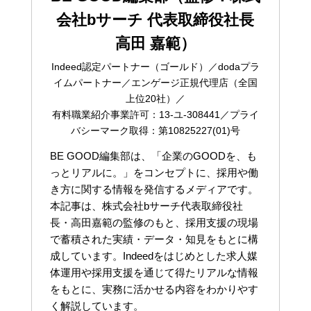
会社bサーチ 代表取締役社長
高田 嘉範）
Indeed認定パートナー（ゴールド）／dodaプラ
イムパートナー／エンゲージ正規代理店（全国
上位20社）／
有料職業紹介事業許可：13-ユ-308441／プライ
バシーマーク取得：第10825227(01)号
BE GOOD編集部は、「企業のGOODを、も
っとリアルに。」をコンセプトに、採用や働
き方に関する情報を発信するメディアです。
本記事は、株式会社bサーチ代表取締役社
長・高田嘉範の監修のもと、採用支援の現場
で蓄積された実績・データ・知見をもとに構
成しています。Indeedをはじめとした求人媒
体運用や採用支援を通じて得たリアルな情報
をもとに、実務に活かせる内容をわかりやす
く解説しています。