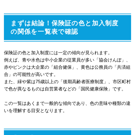
4
健康保険証の色で社会的地位がわかる
という噂は本当？
5
結論：健康保険証の色だけで年収やラ
まずは結論！保険証の色と加入制度
ンクは判断できない
の関係を一覧表で確認
6
なぜ健康保険証の色で判断できないの
か
保険証の色と加入制度には一定の傾向が見られます。
例えば、青や水色は中小企業の従業員が多い「協会けんぽ」、
7
「保険証マウント」はイメージ先行の
赤やピンクは大企業の「組合健保」、黄色は公務員の「共済組
側面が強い
合」の可能性が高いです。
また、緑や紫は75歳以上の「後期高齢者医療制度」、市区町村
8
色よりも確実！保険証の種類は「保険
で色が異なるものは自営業者などの「国民健康保険」です。
者番号」で判別する方法
この一覧はあくまで一般的な傾向であり、色の意味や種類の違
8-1
保険証に記載の「保険者番号」を見
いを理解する目安となります。
れば加入している制度がわかる
9
2024年12月以降、現行の保険証廃止