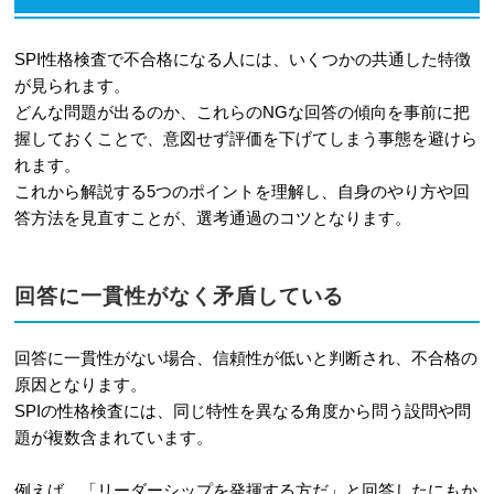
4-3
情緒的側面を測る質問例
SPI性格検査で不合格になる人には、いくつかの共通した特徴
が見られます。
4-4
ライスケール（虚偽回答を見抜く
どんな問題が出るのか、これらのNGな回答の傾向を事前に把
質問）とは
握しておくことで、意図せず評価を下げてしまう事態を避けら
れます。
5
無料で試せる！SPI性格検査の練習に
これから解説する5つのポイントを理解し、自身のやり方や回
おすすめの診断ツール
答方法を見直すことが、選考通過のコツとなります。
6
企業は結果をどう見てる？性格検査の
評価ポイントと活用方法
回答に一貫性がなく矛盾している
6-1
自社の社風との相性（マッチ度）を
判断している
回答に一貫性がない場合、信頼性が低いと判断され、不合格の
原因となります。
6-2
面接で深掘りする質問の参考にし
SPIの性格検査には、同じ特性を異なる角度から問う設問や問
ている
題が複数含まれています。
6-3
採用後の適切な部署配置を検討し
例えば、「リーダーシップを発揮する方だ」と回答したにもか