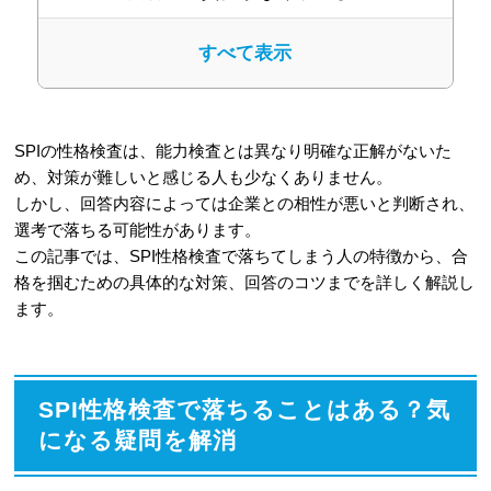
2-2
企業の求める人物像と大きく異な
すべて表示
る
2-3
極端な選択肢ばかりを選んでいる
SPIの性格検査は、能力検査とは異なり明確な正解がないた
2-4
虚偽の回答（嘘）が見抜かれてい
め、対策が難しいと感じる人も少なくありません。
る
しかし、回答内容によっては企業との相性が悪いと判断され、
選考で落ちる可能性があります。
2-5
回答に時間がかかりすぎている
この記事では、SPI性格検査で落ちてしまう人の特徴から、合
格を掴むための具体的な対策、回答のコツまでを詳しく解説し
3
合格を掴む！SPI性格検査で落ちない
ます。
ための6つの対策
3-1
まずは徹底した自己分析で自分を理
解する
SPI性格検査で落ちることはある？気
になる疑問を解消
3-2
回答全体で一貫性を保つことを意
識する