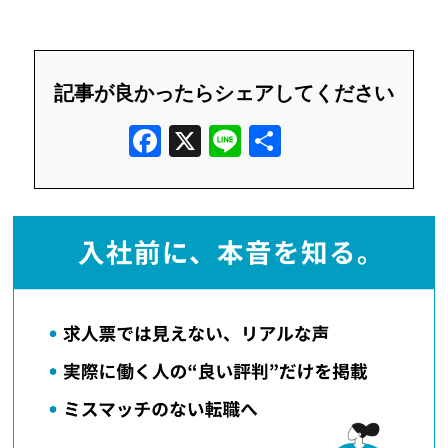
記事が良かったらシェアしてください
F
X
Li
共
a
n
有
c
e
e
b
o
o
k