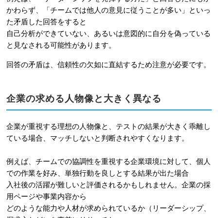
ている
かわらず、「チームでは他人の意見に従うことが多い」といっ
た矛盾した回答をすると
7
spi 性格検査に関するよくある質問
自己分析ができていない、あるいは意図的に自分を偽っている
と見なされる可能性があります。
7-1
性格検査の結果だけで落ちることは
回答の矛盾は、信頼性の欠如に直結するため注意が必要です。
ありますか？
7-2
企業に合わせて回答を変えるべきで
企業の求める人物像と大きく異なる
すか？
7-3
どうしても回答に迷った場合はどう
企業が重視する理想の人物像と、テストの結果が大きく乖離し
すれば良いですか？
ている場合、マッチしないと判断されやすくなります。
8
まとめ
例えば、チームでの協調性を重視する企業環境に対して、個人
での作業を好み、単独行動を良しとする結果が出た場合
入社後の活躍が難しいと評価されるかもしれません。企業の採
用ページや事業内容から
どのような能力や人材が求められているか（リーダーシップ、