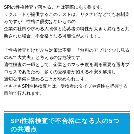
SPIの性格検査で落ちることは実際にあり得ます。
3-3
志望企業が求める人物像を事前に
リクルートが提供するこのテストは、リクナビなどでもお馴染
把握する
みですが、性格に優劣はないものの
企業の社風や求める人物像と応募者の特性が大きく異なると判
3-4
正直に回答しつつポジティブな表
断された場合、不合格となる可能性があります。
現を選ぶ
「性格検査だけだから対策は不要」「無料のアプリで少し見る
3-5
時間配分を意識してスピーディー
のみで大丈夫」と考えるのは危険です。
に回答する
適性検査の一環として、企業とのマッチ度を測る重要な選考プ
ロセスであるため、多くの受検者が抱える不安を解消し
3-6
未回答や空欄を作らず全ての質問
適切な準備を進めることが求められます。
に答える
そもそもSPI性格検査とは、受検者のタイプや適性を把握する
目的で行われます。
4
本番前に確認！SPI性格検査の問題形
式と出題例
4-1
行動的側面を測る質問例
SPI性格検査で不合格になる人の5つ
の共通点
4-2
意欲的側面を測る質問例