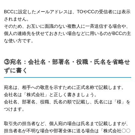
5-2
メールの返信はどのくらいの時間
内に行うべきですか？
BCCに設定したメールアドレスは、TOやCCの受信者には表示
されません。
5-3
「各位」と「御中」の正しい使い
そのため、お互いに面識のない複数人に一斉送信する場合や、
分けを教えてください。
個人の連絡先を伏せておきたい場合などに用いるのがBCCの主
な使い方です。
6
まとめ
③宛名：会社名・部署名・役職・氏名を省略せ
ずに書く
宛名は、相手への敬意を示すために正式名称で記載します。
会社名は「株式会社」と正しく書きましょう。
会社名、部署名、役職、氏名の順で記載し、氏名には「様」を
つけます。
取引先の担当者など、個人宛の場合は氏名まで記載しますが、
担当者名が不明な場合や部署全体に送る場合は「株式会社〇〇