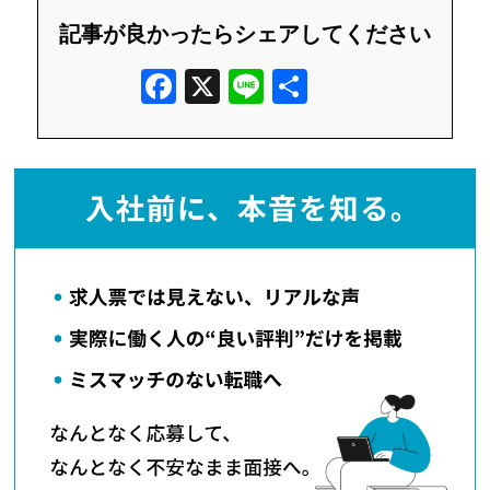
記事が良かったらシェアしてください
F
X
Li
共
a
n
有
c
e
e
b
o
o
k