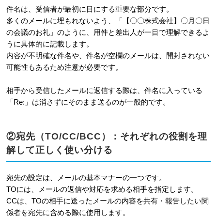
作成する3つのコツ
件名は、受信者が最初に目にする重要な部分です。
多くのメールに埋もれないよう、「【〇〇株式会社】〇月〇日
3-1
箇条書きを活用して情報を分かりや
の会議のお礼」のように、用件と差出人が一目で理解できるよ
すく整理する
うに具体的に記載します。
内容が不明確な件名や、件名が空欄のメールは、開封されない
3-2
適切なタイミングで改行や段落分
可能性もあるため注意が必要です。
けを行う
相手から受信したメールに返信する際は、件名に入っている
3-3
相手が返信しやすい一文を添えて
「Re:」は消さずにそのまま送るのが一般的です。
締めくくる
4
メール送信前に必ず確認したい最終チ
②宛先（TO/CC/BCC）：それぞれの役割を理
ェックリスト
解して正しく使い分ける
5
メールの書き方に関するよくある質問
宛先の設定は、メールの基本マナーの一つです。
5-1
メールを送るのに最適な時間帯はあ
TOには、メールの返信や対応を求める相手を指定します。
りますか？
CCは、TOの相手に送ったメールの内容を共有・報告したい関
係者を宛先に含める際に使用します。