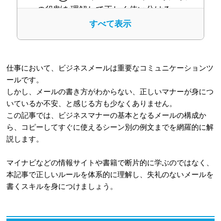
の役割を理解して正しく使い分ける
すべて表示
1-3
③宛名：会社名・部署名・役職・
氏名を省略せずに書く
1-4
④本文（挨拶・名乗り）：本題の
仕事において、ビジネスメールは重要なコミュニケーションツ
前に誰からのメールか簡潔に伝える
ールです。
しかし、メールの書き方がわからない、正しいマナーが身につ
1-5
⑤本文（要旨・詳細）：結論を先
いているか不安、と感じる方も少なくありません。
に書き、内容は分かりやすくまとめる
この記事では、ビジネスマナーの基本となるメールの構成か
ら、コピーしてすぐに使えるシーン別の例文までを網羅的に解
1-6
⑥本文（結びの挨拶）：定型文を
説します。
用いて丁寧に締めくくる
マイナビなどの情報サイトや書籍で断片的に学ぶのではなく、
1-7
⑦署名：連絡先を明記し、送信者
本記事で正しいルールを体系的に理解し、失礼のないメールを
が誰であるかを明確にする
書くスキルを身につけましょう。
2
【シーン別】コピーして使えるビジネ