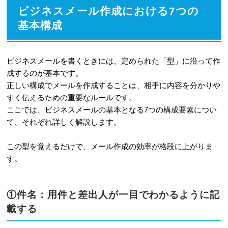
スメール例文集
ビジネスメール作成における7つの
2-1
初めての相手に送る挨拶のメール
基本構成
2-2
感謝の気持ちを伝えるお礼のメー
ル
ビジネスメールを書くときには、定められた「型」に沿って作
成するのが基本です。
2-3
協力や対応をお願いする依頼のメ
正しい構成でメールを作成することは、相手に内容を分かりや
ール
すく伝えるための重要なルールです。
ここでは、ビジネスメールの基本となる7つの構成要素につい
2-4
スケジュール調整をお願いする日
て、それぞれ詳しく解説します。
程調整のメール
この型を覚えるだけで、メール作成の効率が格段に上がりま
2-5
進捗状況を知らせる報告のメール
す。
2-6
不手際やミスをお詫びする謝罪の
メール
①件名：用件と差出人が一目でわかるように記
載する
3
相手に伝わる「読みやすいメール」を