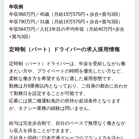
年収例
年収968万円／45歳（月給19万575円＋歩合+賞与3回）
年収790万円／31歳（月給19万575円＋歩合+賞与3回）
年収564万円／入社1年目の平均年収（月給40万円+歩合
+賞与3回）
定時制（パート）ドライバーの求人採用情報
定時制（パート）ドライバーは、年金を受給しながら働
きたい方や、プライベートの時間を優先したい方など、
柔軟な働き方を希望する方に適した雇用形態です。
勤務は月8乗務以内となっており、ご自身の都合に合わせ
て勤務日を設定することが可能です。
応募には第二種運転免許の所持が必須条件となります
が、タクシー業務の経験は問いません。
給与は完全歩合制で、自分のペースで無理なく働きなが
ら収入を得ることができます。
正社員と同様に日本交通グループのブランド力を活かし