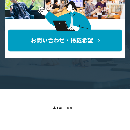
（2）当社の業務の適正な実施に著しい支障を及ぼすおそれが
ある場合
（3）その他法令に違反することとなる場合
前項の定めにかかわらず，履歴情報および特性情報などの個
人情報以外の情報については，原則として開示いたしませ
ん。
6．個人情報の訂正および削除
ユーザーは，当社の保有する自己の個人情報が誤った情報で
ある場合には，当社が定める手続きにより，当社に対して個
人情報の訂正または削除を請求することができます。
当社は，ユーザーから前項の請求を受けてその請求に応じる
必要があると判断した場合には，遅滞なく，当該個人情報の
訂正または削除を行い，これをユーザーに通知します。
7．個人情報の利用停止等
当社は，本人から，個人情報が，利用目的の範囲を超えて取
り扱われているという理由，または不正の手段により取得さ
れたものであるという理由により，その利用の停止または消