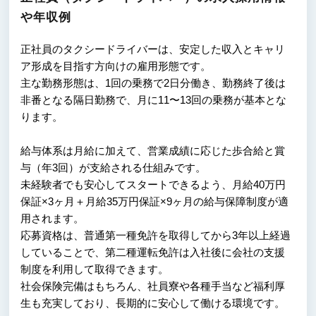
や年収例
正社員のタクシードライバーは、安定した収入とキャリ
ア形成を目指す方向けの雇用形態です。
主な勤務形態は、1回の乗務で2日分働き、勤務終了後は
非番となる隔日勤務で、月に11〜13回の乗務が基本とな
ります。
給与体系は月給に加えて、営業成績に応じた歩合給と賞
与（年3回）が支給される仕組みです。
未経験者でも安心してスタートできるよう、月給40万円
保証×3ヶ月＋月給35万円保証×9ヶ月の給与保障制度が適
用されます。
応募資格は、普通第一種免許を取得してから3年以上経過
していることで、第二種運転免許は入社後に会社の支援
制度を利用して取得できます。
社会保険完備はもちろん、社員寮や各種手当など福利厚
生も充実しており、長期的に安心して働ける環境です。