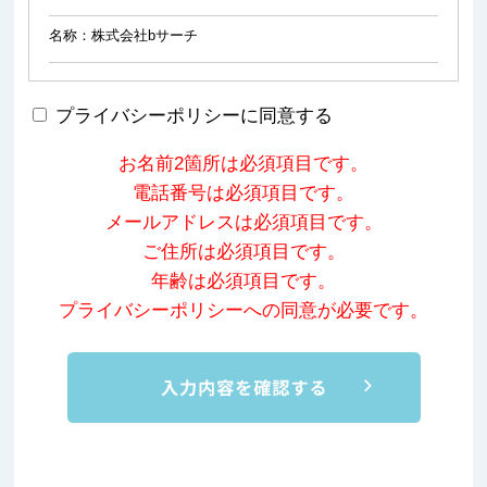
名称：株式会社bサーチ
2．個人情報を関する管理者の氏名、所属及び連絡先
プライバシーポリシーに同意する
個人情報保護管理者：江口 一真
お名前2箇所は必須項目です。
所属：株式会社bサーチ
連絡先：https://www.bsearch.co.jp/contact/ 03-6721-5113
電話番号は必須項目です。
メールアドレスは必須項目です。
3．個人情報の利用目的
ご住所は必須項目です。
年齢は必須項目です。
当社が個人情報並を収集・利用する目的，及び保有個人デー
プライバシーポリシーへの同意が必要です。
タを利用する目的は，以下のとおりです。
（1）当社の各事業に関するお問い合わせ、お申込みの方の個
人情報は、お問い合わせにお答えする及びサービスのご提
供、ご契約に付随する各業務、報酬管理への利用、ご要望の
あった資料などをお送りするため
（2）ご要望いただいたお打合せの実施、それにかかるご連
絡、付随するアフターサービスのため