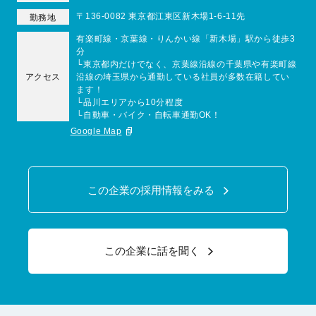
〒136-0082 東京都江東区新木場1-6-11先
勤務地
有楽町線・京葉線・りんかい線「新木場」駅から徒歩3
分
└東京都内だけでなく、京葉線沿線の千葉県や有楽町線
アクセス
沿線の埼玉県から通勤している社員が多数在籍してい
ます！
└品川エリアから10分程度
└自動車・バイク・自転車通勤OK！
Google Map
この企業の採用情報をみる
この企業に話を聞く