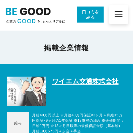
口コミを
みる
GOOD
企業の
を、
もっとリアルに
掲載企業情報
ワイエム交通株式会社
月給40万円以上 ☆月給40万円保証×3ヶ月＋月給35万
円保証×9ヶ月の1年保証 ※13乗務の場合 ※研修期間：
給与
日給1万円 ☆13ヶ月目以降の最低保証金額（基本給）
月給19万575円＋歩合＋手当