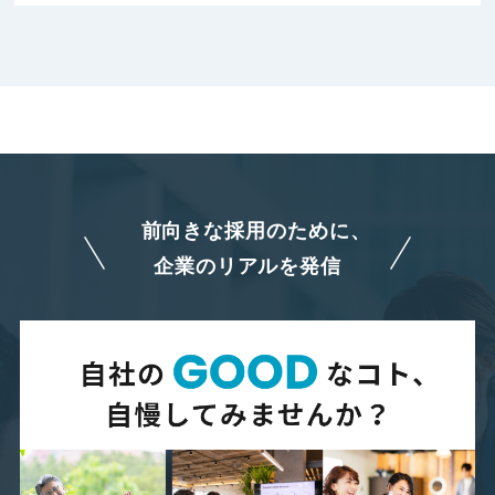
4．個人情報の取扱いの委託
当社は，事業運営上，お客様により良いサービスを提供する
ために業務の一部を外部に委託しています。業務委託先に対
しては，個人情報を預けることがあります。この場合，個人
情報を適切に取り扱っていると認められる委託先を選定し，
契約等において個人情報の適正管理・機密保持などによりお
客様の個人情報の漏洩防止に必要な事項を取決め，適切な管
理を実施させます。
前向きな採用のために、
5．個人情報の開示
企業のリアルを発信
当社は，本人から個人情報又は第三者提供記録の開示を求め
られたときは，本人に対し，遅滞なくこれを開示します。た
だし，開示することにより次のいずれかに該当する場合は，
その全部または一部を開示しないこともあり，開示しない決
定をした場合には，その旨を遅滞なく通知します。なお，個
人情報の開示に際しては，１件あたり１，０００円の手数料
を申し受けます。
（1）本人または第三者の生命，身体，財産その他の権利利益
を害するおそれがある場合