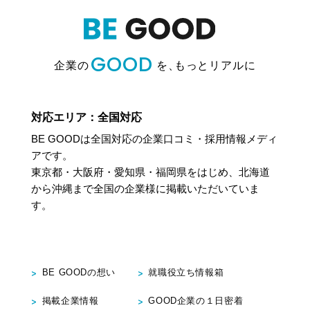
去（以下，「利用停止等」といいます。）を求められた場合
には，遅滞なく必要な調査を行い，その結果に基づき，個人
情報の利用停止等を行い，その旨本人に通知します。ただ
し，個人情報の利用停止等に多額の費用を有する場合その他
GOOD
利用停止等を行うことが困難な場合であって，本人の権利利
企業の
を、
もっとリアルに
益を保護するために必要なこれに代わるべき措置をとれる場
合は，この代替策を講じます。
対応エリア：全国対応
8．お問い合わせ窓口
BE GOODは全国対応の企業口コミ・採用情報メディ
お問い合わせは，下記の窓口までお願いいたします。
アです。
株式会社bサーチ
東京都・大阪府・愛知県・福岡県をはじめ、北海道
住所：〒162-0818 東京都新宿区築地町４ 神楽坂テクノスビ
から沖縄まで
全国の企業様に掲載いただいていま
ル 3F
す。
Tel：03-6721-5113
Fax：03-6721-5207
9．個人情報提供の任意性について
BE GOODの想い
就職役立ち情報箱
お客様が当社に個人情報を提供されるかどうかは，お客様の
掲載企業情報
GOOD企業の１日密着
任意によるものです。ただし，必要な項目をいただけない場