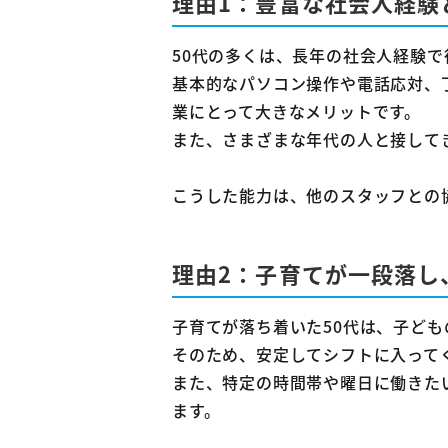
理由1：豊富な社会人経験
4-1
4-2
50代の多くは、長年の社会人経験
基本的なパソコン操作や電話応対、
4-3
業にとって大きなメリットです。
5
まと
また、さまざまな年代の人と接して
こうした能力は、他のスタッフとの
理由2：子育てが一段落し
子育てが落ち着いた50代は、子ど
そのため、安定してシフトに入って
また、特定の時間帯や曜日に働きた
ます。