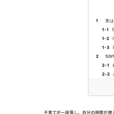
1
実は
1-1
1-2
1-3
2
50
2-1
2-2
2-3
2-4
2-5
3
【目
子育てが一段落し、自分の時間が増