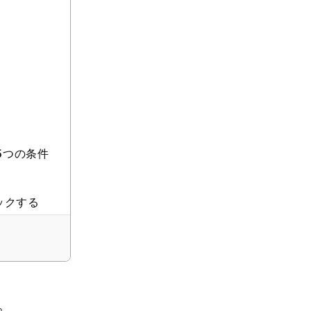
5つの条件
ックする
。