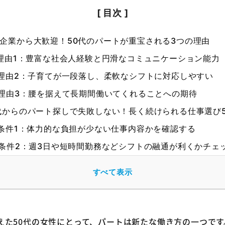
企業から大歓迎！50代のパートが重宝される3つの理由
理由1：豊富な社会人経験と円滑なコミュニケーション能力
理由2：子育てが一段落し、柔軟なシフトに対応しやすい
理由3：腰を据えて長期間働いてくれることへの期待
代からのパート探しで失敗しない！長く続けられる仕事選び
条件1：体力的な負担が少ない仕事内容かを確認する
条件2：週3日や短時間勤務などシフトの融通が利くかチェ
条件3：「50代歓迎」や「未経験OK」の求人を選ぶ
すべて表示
条件4：これまでの家事や子育ての経験を活かせるか考える
条件5：60代以降も働ける可能性があるか見極める
的別】50代女性が長く続けられるおすすめパート9選
えた50代の女性にとって、パートは新たな働き方の一つです