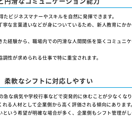
と円滑なコミュニケーション能力
50代未経験でも採用されやすい職種はありますか？
パートの面接に何度も落ちてしまいます。何が原因でしょ
で得たビジネスマナーやスキルを自然に発揮できます。
丁寧な言葉遣いなどが身についているため、新人教育にかか
50代パートの平均時給はどれくらいですか？
め
きた経験から、職場内での円滑な人間関係を築くコミュニケ
協調性が求められる仕事で特に重宝されます。
、柔軟なシフトに対応しやすい
もの急な病気や学校行事などで突発的に休むことが少なくな
くれる人材として企業側から高く評価される傾向にあります
いという希望が明確な場合が多く、企業側もシフト管理がし