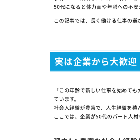
3-1
50代になると体力面や年齢への不
3-
この記事では、長く働ける仕事の選
3-
3-
3-2
実は企業から大歓迎
3-
3-
3-
「この年齢で新しい仕事を始めても
3-3
ています。
3-
社会人経験が豊富で、人生経験を積
3-
ここでは、企業が50代のパート人材
3-
4
50