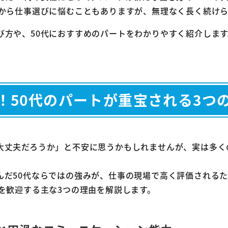
体力に自信がなくても安心なパート3選
安から仕事選びに悩むこともありますが、無理なく長く続け
1-1
1. データ入力
び方や、50代におすすめのパートをわかりやすく紹介します
1-2
2. 事務補助
1-3
3. 受付
これまでの経験が強みになるパート3選
！50代のパートが重宝される3つ
2-1
4. 調理補助
2-2
5. 家事代行
2-3
6. 保育補助
大丈夫だろうか」と不安に思うかもしれませんが、実は多く
自分のペースで働きやすいパート3選
3-1
7. 軽作業（梱包・検品）
んだ50代ならではの強みが、仕事の現場で高く評価されるた
3-2
8. 清掃
を歓迎する主な3つの理由を解説します。
3-3
9. スーパーの品出し
代のパート探しに関するよくある質問