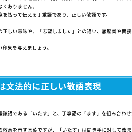
望動機の締めは「志望致しました」以外の表現でも良いです
なくありません。
意を払って伝える丁重語であり、正しい敬語です。
歴書で「貴社を志望致しました。」とだけ書くのは問題な
ルバイトの面接で「志望致しました」と言うのは堅苦しい
の正しい意味や、「志望しました」との違い、履歴書や面接
い印象を与えましょう。
は文法的に正しい敬語表現
謙譲語である「いたす」と、丁寧語の「ます」を組み合わせ
の敬意を示す言葉ですが、「いたす」は聞き手に対して改ま