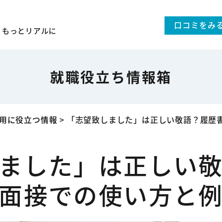
口コミをみ
、
もっとリアルに
就職役立ち情報箱
用に役立つ情報
>
「志望致しました」は正しい敬語？履歴
ました」は正しい
面接での使い方と