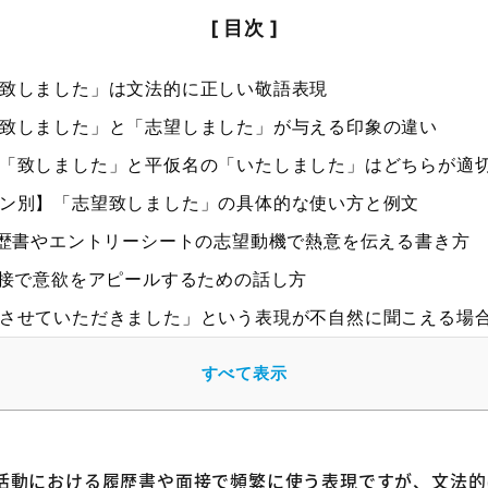
致しました」は文法的に正しい敬語表現
致しました」と「志望しました」が与える印象の違い
「致しました」と平仮名の「いたしました」はどちらが適
ン別】「志望致しました」の具体的な使い方と例文
歴書やエントリーシートの志望動機で熱意を伝える書き方
接で意欲をアピールするための話し方
させていただきました」という表現が不自然に聞こえる場
致しました」の代わりに使える言い換え表現
すべて表示
募いたしました
望いたしました
致しました」に関するよくある質問
活動における履歴書や面接で頻繁に使う表現ですが、文法的