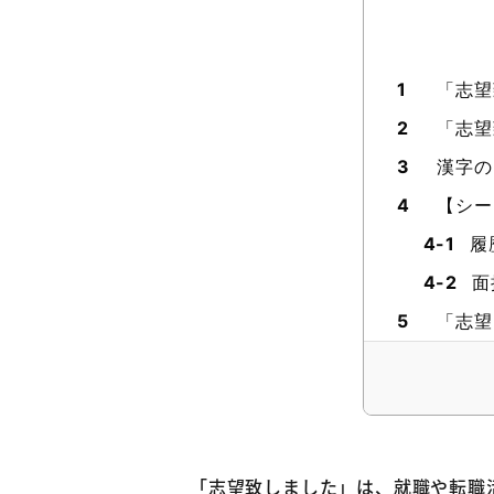
1
「志望
2
「志望
3
漢字の
4
【シー
4-1
履
4-2
面
5
「志望
6
「志望
6-1
応
6-2
希
7
「志望
「志望致しました」は、就職や転職