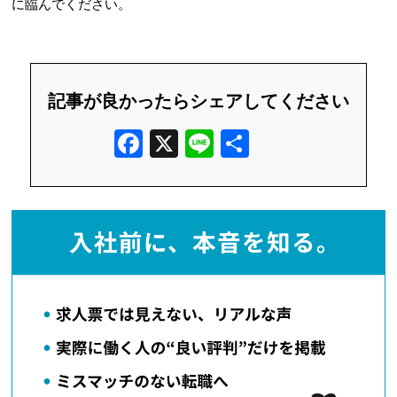
に臨んでください。
記事が良かったらシェアしてください
F
X
Li
共
a
n
有
c
e
e
b
o
o
k