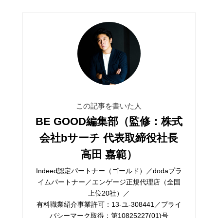
この記事を書いた人
BE GOOD編集部（監修：株式
会社bサーチ 代表取締役社長
高田 嘉範）
Indeed認定パートナー（ゴールド）／dodaプラ
イムパートナー／エンゲージ正規代理店（全国
上位20社）／
有料職業紹介事業許可：13-ユ-308441／プライ
バシーマーク取得：第10825227(01)号