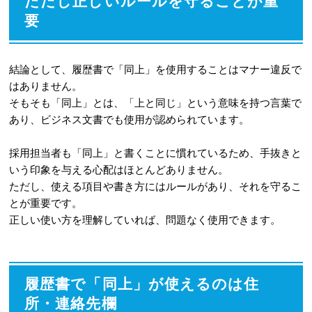
ただし正しいルールを守ることが重
記入する際の4つの注意点
要
5-1
注意点1：「〃」などの略字は使わ
ず必ず「同上」と漢字で書く
結論として、履歴書で「同上」を使用することはマナー違反で
5-2
注意点2：記入する位置は左詰めで
はありません。
統一する
そもそも「同上」とは、「上と同じ」という意味を持つ言葉で
あり、ビジネス文書でも使用が認められています。
5-3
注意点3：「どうじょう」のふりが
なは書く必要はない
採用担当者も「同上」と書くことに慣れているため、手抜きと
いう印象を与える心配はほとんどありません。
5-4
注意点4：元になる住所や連絡先は
ただし、使える項目や書き方にはルールがあり、それを守るこ
省略せずに正確に記載する
とが重要です。
正しい使い方を理解していれば、問題なく使用できます。
6
履歴書の「同上」に関するよくある質
問
6-1
Q. 住所は違うが電話番号が同じ場
履歴書で「同上」が使えるのは住
合、「同上」は使えますか？
所・連絡先欄