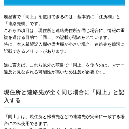
6-2
Q. パソコンで作成する履歴書でも
「同上」を使って問題ないですか？
履歴書で「同上」を使用できるのは、基本的に「住所欄」と
「連絡先欄」です。
6-3
Q. 「同上」を使わずに、すべて正
これらの項目は、現住所と連絡先住所が同じ場合に、情報の重
式に記入した方が丁寧な印象になります
複を避ける目的で「同上」の記載が認められています。
特に、本人希望記入欄や備考欄が小さい場合、連絡先を簡潔に
か？
記載できるメリットがあります。
7
まとめ
逆に言えば、これら以外の項目で「同上」を使うのは、マナー
違反と見なされる可能性が高いため注意が必要です。
現住所と連絡先が全く同じ場合に「同上」と記
入する
「同上」は、現住所と帰省先などの連絡先が完全に一致する場
合にのみ使用できます。