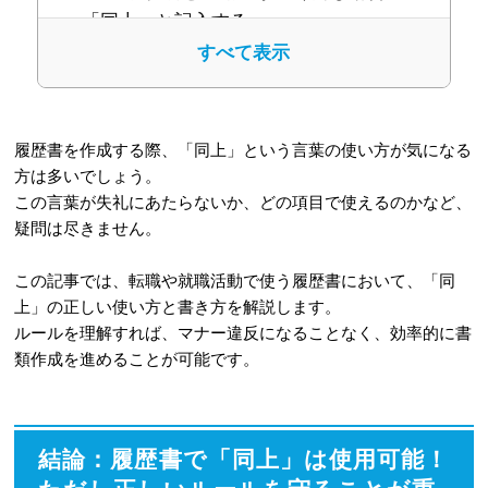
「同上」と記入する
すべて表示
2-2
一部の情報のみ同じ場合は「同
上」を使わず個別に記入する
3
【要注意】履歴書で「同上」を使うべ
履歴書を作成する際、「同上」という言葉の使い方が気になる
きではない項目
方は多いでしょう。
この言葉が失礼にあたらないか、どの項目で使えるのかなど、
3-1
手抜きと判断されかねない「学歴・
疑問は尽きません。
職歴」欄
この記事では、転職や就職活動で使う履歴書において、「同
3-2
正式名称の記載が必須な「免許・
上」の正しい使い方と書き方を解説します。
資格」欄
ルールを理解すれば、マナー違反になることなく、効率的に書
類作成を進めることが可能です。
4
コピペで使える！履歴書での「同上」
の正しい書き方見本
結論：履歴書で「同上」は使用可能！
5
知っておきたい！履歴書で「同上」を