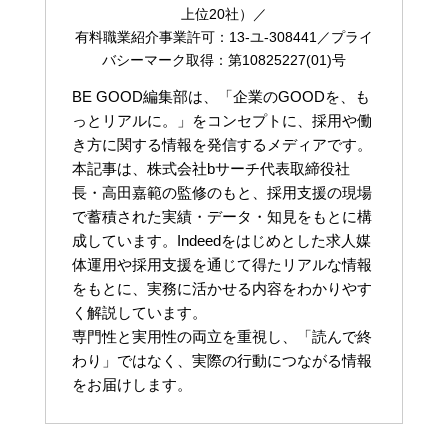
上位20社）／
有料職業紹介事業許可：13-ユ-308441／プライ
バシーマーク取得：第10825227(01)号
BE GOOD編集部は、「企業のGOODを、も
っとリアルに。」をコンセプトに、採用や働
き方に関する情報を発信するメディアです。
本記事は、株式会社bサーチ代表取締役社
長・高田嘉範の監修のもと、採用支援の現場
で蓄積された実績・データ・知見をもとに構
成しています。Indeedをはじめとした求人媒
体運用や採用支援を通じて得たリアルな情報
をもとに、実務に活かせる内容をわかりやす
く解説しています。
専門性と実用性の両立を重視し、「読んで終
わり」ではなく、実際の行動につながる情報
をお届けします。