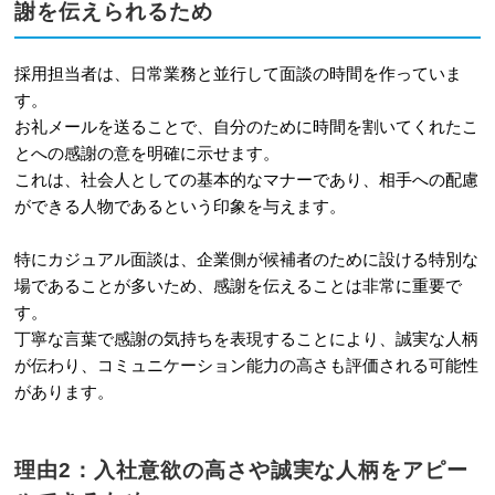
謝を伝えられるため
いがないか送信前に必ず見直す
4
【状況別】そのまま使えるカジュアル
採用担当者は、日常業務と並行して面談の時間を作っていま
面談のお礼メール例文3選
す。
お礼メールを送ることで、自分のために時間を割いてくれたこ
4-1
例文1：選考への参加を前向きに希
とへの感謝の意を明確に示せます。
望する場合
これは、社会人としての基本的なマナーであり、相手への配慮
ができる人物であるという印象を与えます。
4-2
例文2：選考を丁寧に辞退したい場
合
特にカジュアル面談は、企業側が候補者のために設ける特別な
場であることが多いため、感謝を伝えることは非常に重要で
4-3
例文3：選考に進むかじっくり検討
す。
したい場合
丁寧な言葉で感謝の気持ちを表現することにより、誠実な人柄
が伝わり、コミュニケーション能力の高さも評価される可能性
5
送信前にチェック！カジュアル面談の
があります。
お礼メールで避けたいNG例
5-1
NG例1：どの企業にも送れるような
理由2：入社意欲の高さや誠実な人柄をアピー
抽象的な内容になっている