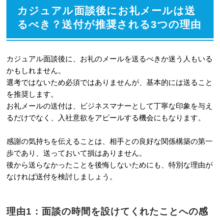
後の意気込みを伝える
カジュアル面談後にお礼メールは送
2-5
結びの言葉：今後の活躍を祈る言
るべき？送付が推奨される3つの理由
葉や返信不要の旨を添える
2-6
署名：自身の氏名や大学名、連絡
カジュアル面談後に、お礼のメールを送るべきか迷う人もいる
かもしれません。
先を明記する
選考ではないため必須ではありませんが、基本的には送ること
3
採用担当者に好印象を与える！お礼メ
を推奨します。
お礼メールの送付は、ビジネスマナーとして丁寧な印象を与え
ール作成で意識したい3つのポイント
るだけでなく、入社意欲をアピールする機会にもなります。
3-1
ポイント1：面談当日、もしくは翌
感謝の気持ちを伝えることは、相手との良好な関係構築の第一
日の午前中までに送信する
歩であり、送っておいて損はありません。
3-2
ポイント2：定型文だけでなく、面
後から送らなかったことを後悔しないためにも、特別な理由が
なければ送付を検討しましょう。
談内容を踏まえた具体的な感想を盛り込
む
理由1：面談の時間を設けてくれたことへの感
3-3
ポイント3：誤字脱字や敬語の間違