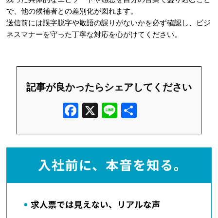
で、他の候補者との差別化が図れます。
送信前には誤字脱字や敬語の誤りがないかを必ず確認し、ビジ
ネスマナーを守った丁寧な対応を心がけてください。
記事が良かったらシェアしてください
F
X
Li
共
a
n
有
c
e
e
b
o
o