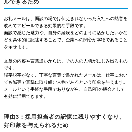
ルできるため
5-2
NG例2：面談で話した雑談や個人
お礼メールは、面談の場では伝えきれなかった入社への熱意を
的な話がメインになっている
改めてアピールできる効果的な手段です。
面談で感じた魅力や、自身の経験をどのように活かしたいかな
5-3
NG例3：改行が少なく、長文で読
どを具体的に記述することで、企業への関心が本物であること
みにくいメールになっている
を示せます。
6
カジュアル面談のお礼メールに関する
文章の内容や言葉遣いからは、その人の人柄がにじみ出るもの
よくある質問
です。
誤字脱字がなく、丁寧な言葉で書かれたメールは、仕事におい
6-1
Q1. 担当者の氏名や部署がわからな
ても誠実で真摯に取り組む人物であるという印象を与えます。
い場合はどうすれば良い？
メールという手軽な手段でありながら、自己PRの機会として
有効に活用できます。
6-2
Q2. 担当者が複数いた場合、メール
は全員に送るべき？
理由3：採用担当者の記憶に残りやすくなり、
6-3
Q3. 企業からお礼メールに返信が
好印象を与えられるため
来たら、さらに返信は必要？