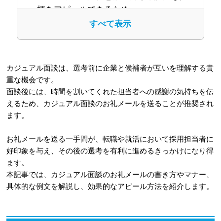
柄をアピールできるため
すべて表示
1-3
理由3：採用担当者の記憶に残りや
すくなり、好印象を与えられるため
2
【基本構成】カジュアル面談のお礼メ
カジュアル面談は、選考前に企業と候補者が互いを理解する貴
ールに盛り込むべき6つの要素
重な機会です。
面談後には、時間を割いてくれた担当者への感謝の気持ちを伝
2-1
件名：用件と氏名が一目でわかるよ
えるため、カジュアル面談のお礼メールを送ることが推奨され
うに記載する
ます。
2-2
宛名：会社名・部署名・担当者名
お礼メールを送る一手間が、転職や就活において採用担当者に
を正確に書く
好印象を与え、その後の選考を有利に進めるきっかけになり得
ます。
2-3
挨拶：面談の機会をいただいたこ
本記事では、カジュアル面談のお礼メールの書き方やマナー、
とへのお礼を述べる
具体的な例文を解説し、効果的なアピール方法を紹介します。
2-4
本文：面談で心に残ったことや今