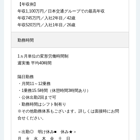
【年収例】
年収1,100万円／日本交通グループでの最高年収
年収745万円／入社2年目／42歳
年収520万円／入社1年目／26歳
勤務時間
1ヵ月単位の変形労働時間制
週実働 平均40時間
隔日勤務
・月間11～12乗務
・1乗務15.5時間（休憩時間3時間あり）
・公休出勤2回まで可
・勤務時間はシフト制有り
※その他勤務体系もございます。詳しくは面接時にお問
合せください。
＜出勤◎ 明け休み■ 休み★＞
月 火 水 木 金 土 日