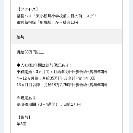
【アクセス】
都営バス「東小松川小学校前」目の前！スグ！
都営新宿線「船堀駅」から徒歩13分
給与
月給58万円以上
◆入社後1年間は給与保証あり！
乗務開始～3ヵ月間：月給40万円+歩合給+賞与年3回
4～12ヵ月目：月給35万円+歩合給+賞与年3回
13ヵ月目以降：月給18万7,750円+歩合給+賞与年3回
※規定あり
※研修期間（3～4週間）：日給1万円
【賞与】
年3回