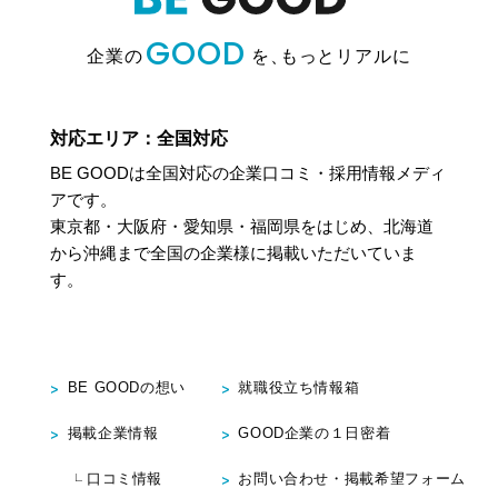
当社は，本人から個人情報又は第三者提供記録の開示を求め
られたときは，本人に対し，遅滞なくこれを開示します。た
GOOD
だし，開示することにより次のいずれかに該当する場合は，
企業の
を、
もっとリアルに
その全部または一部を開示しないこともあり，開示しない決
定をした場合には，その旨を遅滞なく通知します。なお，個
人情報の開示に際しては，１件あたり１，０００円の手数料
を申し受けます。
対応エリア：全国対応
（1）本人または第三者の生命，身体，財産その他の権利利益
BE GOODは全国対応の企業口コミ・採用情報メディ
を害するおそれがある場合
アです。
（2）当社の業務の適正な実施に著しい支障を及ぼすおそれが
ある場合
東京都・大阪府・愛知県・福岡県をはじめ、北海道
（3）その他法令に違反することとなる場合
から沖縄まで
全国の企業様に掲載いただいていま
前項の定めにかかわらず，履歴情報および特性情報などの個
す。
人情報以外の情報については，原則として開示いたしませ
ん。
6．個人情報の訂正および削除
BE GOODの想い
就職役立ち情報箱
ユーザーは，当社の保有する自己の個人情報が誤った情報で
掲載企業情報
GOOD企業の１日密着
ある場合には，当社が定める手続きにより，当社に対して個
人情報の訂正または削除を請求することができます。
口コミ情報
お問い合わせ・掲載希望フォーム
当社は，ユーザーから前項の請求を受けてその請求に応じる