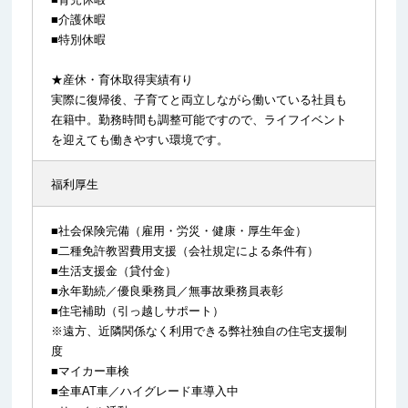
■介護休暇
■特別休暇
★産休・育休取得実績有り
実際に復帰後、子育てと両立しながら働いている社員も
在籍中。勤務時間も調整可能ですので、ライフイベント
を迎えても働きやすい環境です。
福利厚生
■社会保険完備（雇用・労災・健康・厚生年金）
■二種免許教習費用支援（会社規定による条件有）
■生活支援金（貸付金）
■永年勤続／優良乗務員／無事故乗務員表彰
■住宅補助（引っ越しサポート）
※遠方、近隣関係なく利用できる弊社独自の住宅支援制
度
■マイカー車検
■全車AT車／ハイグレード車導入中