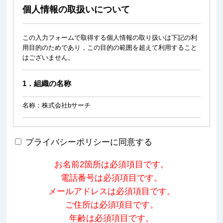
個人情報の取扱いについて
この入力フォームで取得する個人情報の取り扱いは下記の利
用目的のためであり，この目的の範囲を超えて利用すること
はございません。
1．組織の名称
名称：株式会社bサーチ
2．個人情報を関する管理者の氏名、所属及び連絡先
プライバシーポリシーに同意する
個人情報保護管理者：江口 一真
お名前2箇所は必須項目です。
所属：株式会社bサーチ
連絡先：https://www.bsearch.co.jp/contact/ 03-6721-5113
電話番号は必須項目です。
メールアドレスは必須項目です。
3．個人情報の利用目的
ご住所は必須項目です。
年齢は必須項目です。
当社が個人情報並を収集・利用する目的，及び保有個人デー